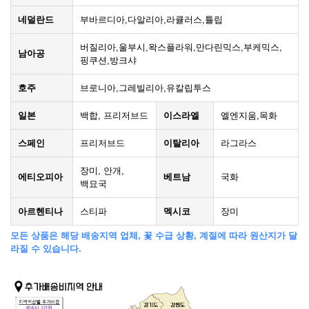
네덜란드
부바르디아,다알리아,라큘러스,튤립
버질리아,울부시,왁스플라워,만다린믹스,부케믹스,
남아공
핑쿠션,방크샤
호주
브로니아,그레빌리아,유칼립투스
일본
백합, 프리저브드
이스라엘
엘엔지움,목화
스페인
프리저브드
이탈리아
라그라스
장미, 안개,
에티오피아
베트남
국화
백묘국
아르헨티나
스티파
멕시코
장미
모든 상품은 해당 배송지역 업체, 꽃 수급 상황, 계절에 따라 원산지가 달
라질 수 있습니다.