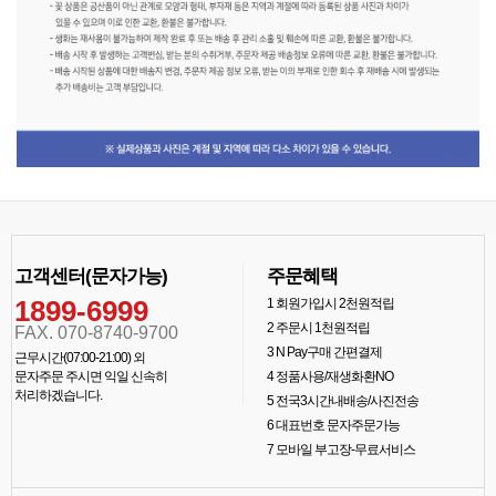
고객센터(문자가능)
주문혜택
1899-6999
1
회원가입시 2천원적립
2
주문시 1천원적립
FAX. 070-8740-9700
3
N Pay구매 간편결제
근무시간(07:00-21:00) 외
문자주문 주시면 익일 신속히
4
정품사용/재생화환NO
처리하겠습니다.
5
전국3시간내배송/사진전송
6
대표번호 문자주문가능
7
모바일 부고장-무료서비스