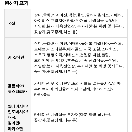
원산지 표기
장미,국화,카네이션,백합,튤립,글라디올러스,거베라,
아이리스,프리지아,카라,안개꽃,관엽식물,동양란,
국산
서양란,분재 다육선인장, 부자재(화분,화병,꽃바구니,
꽃상자,꽃포장재,리본 등)
장미,국화,카네이션,거베라,골든볼,다알리아,금어초,
르네브,미스터블루,메리골드,대국,소철,스타치스,
스토크 퐁퐁소국,시네신스,천일홍,백합,튤립,
중국/대만
프리지아,해바라기,후룩스,석죽,관엽식물,동양란,
서양란,분재,다육선인장, 부자재(화분,화병,꽃바구니,
꽃상자,꽃포장재,리본 등)
카네이션,수국,레몬잎,프리저브드,골든볼,다알리아,
콜롬비아/
부바르디아,라넌큘러스,아스틸베,아이리스,안개,
코스타리카
카라,튤립
말레이시아/
인도네시아/
카네이션,관엽식물,부자재(화분,화병,꽃바구니,
태국/
꽃상자,꽃포장재,리본 등)
필리핀/
파키스탄