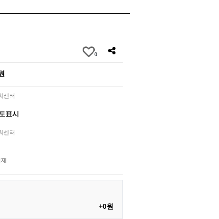
0
0원
라워센터
별도표시
라워센터
결제
+0원