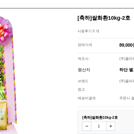
[축하]쌀화환10kg-2호
사용후기 0 개
89,00
판매가격
제조사
(주)플
원산지
하단 
브랜드
(주)플
참고
배송비결제
주문시 
[축하]쌀화환10kg-2호