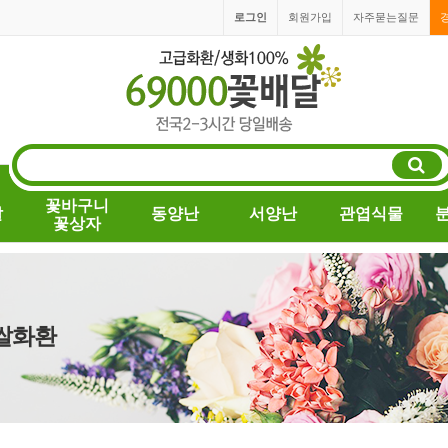
로그인
회원가입
자주묻는질문
꽃바구니
발
동양난
서양난
관엽식물
꽃상자
 쌀화환