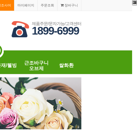
경조사어
마이페이지
주문조회
장바구니
제품주문/문자가능/고객센터
1899-6999
근조바구니
분재/웰빙
쌀화환
오브제