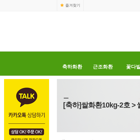
즐겨찾기
축하화환
근조화환
꽃다
[축하]쌀화환10kg-2호 >