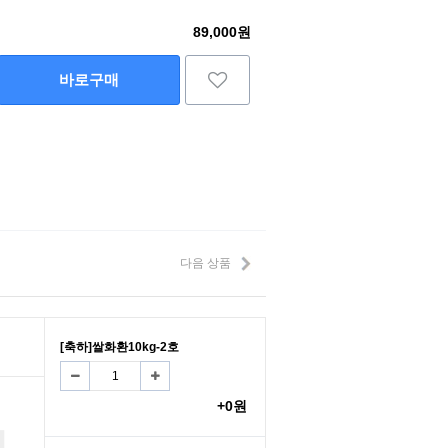
89,000원
바로구매
다음 상품
[축하]쌀화환10kg-2호
+0원