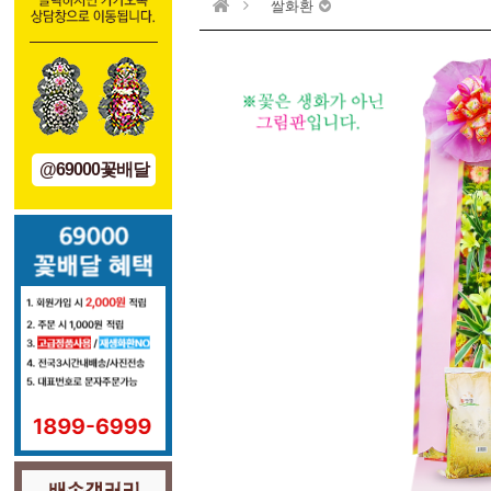
쌀화환
@69000꽃배달