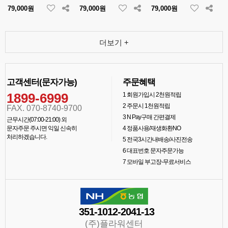
79,000원
79,000원
79,000원
더보기 +
고객센터(문자가능)
주문혜택
1899-6999
1
회원가입시 2천원적립
2
주문시 1천원적립
FAX. 070-8740-9700
3
N Pay구매 간편결제
근무시간(07:00-21:00) 외
문자주문 주시면 익일 신속히
4
정품사용/재생화환NO
처리하겠습니다.
5
전국3시간내배송/사진전송
6
대표번호 문자주문가능
7
모바일 부고장-무료서비스
351-1012-2041-13
(주)플라워센터